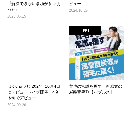
『解決できない事項が多々あ
ビュー
った』
2024.10.25
2025.06.15
【PR】
はくchu♡む 2024年10月4日
育毛の常識を覆す！新感覚の
にデビューライブ開催、4名
炭酸育毛剤【バブルス】
体制でデビュー
2024.09.26