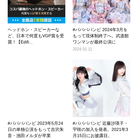
ヘッドホン・スピーカーな
#ババババンビ 2024年3月を
ど、日本で何度もVGP賞を受
もって現体制終了へ。武道館
賞！【Edifi...
ワンマンが最終公演に
2024.01.11
#ババババンビ 2023年5月24
#ババババンビ 近藤沙瑛子・
日の単独公演をもって吉沢朱
宇咲の加入を発表。2021年3
音・池田メルダが卒業
月15日にお披露目。