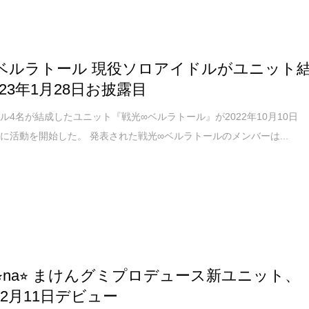
ベルラトール 現役ソロアイドルがユニット
023年1月28日お披露目
ル4名が結成したユニット『戦光∞ベルラトール』が2022年10月10日
に活動を開始した。 発表された戦光∞ベルラトールのメンバーは...
na⭐︎na⭐︎ まけんグミプロデュース新ユニット、
年2月11日デビュー