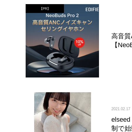
【PR】
高音質
【NeoB
2021.02.17
els
制で始