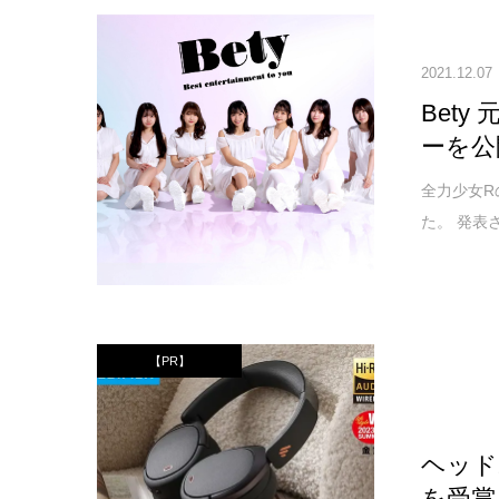
2021.12.07
Bet
ーを公
全力少女R
た。 発表
【PR】
ヘッド
を受賞！