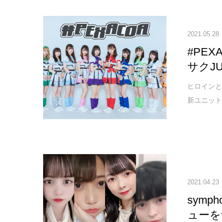
2021.05.28
#PE
サクJ
ヒロインと
新ユニット『
2021.04.23
symp
ューを