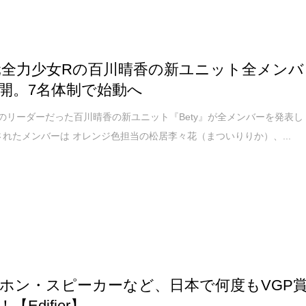
y 元全力少女Rの百川晴香の新ユニット全メンバ
開。7名体制で始動へ
のリーダーだった百川晴香の新ユニット『Bety』が全メンバーを発表し
されたメンバーは オレンジ色担当の松居李々花（まついりりか）、...
ホン・スピーカーなど、日本で何度もVGP
【Edifier】