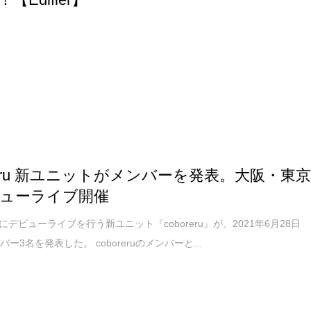
oreru 新ユニットがメンバーを発表。大阪・東
ューライブ開催
月にデビューライブを行う新ユニット『coboreru』が、2021年6月28日
ー3名を発表した。 coboreruのメンバーと...