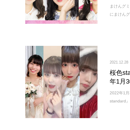
まけんグミが
にまけんグミ
2021.12.28
桜色st
年1月
2022年
standa