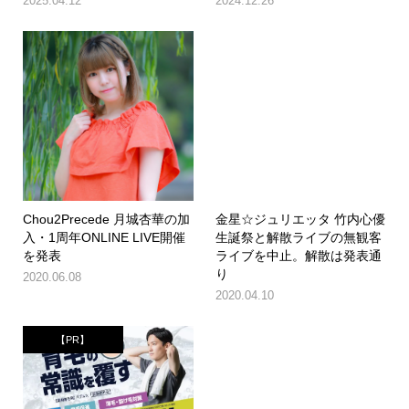
2025.04.12
2024.12.26
Chou2Precede 月城杏華の加
金星☆ジュリエッタ 竹内心優
入・1周年ONLINE LIVE開催
生誕祭と解散ライブの無観客
を発表
ライブを中止。解散は発表通
り
2020.06.08
2020.04.10
【PR】