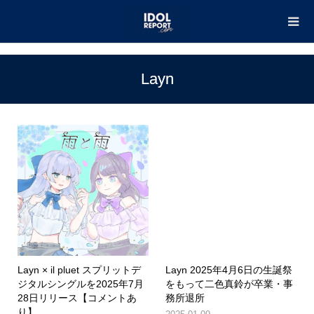
TOP
Layn
Layn
Layn × il pluet スプリットデ
Layn 2025年4月6日の生誕祭
ジタルシングルを2025年7月
をもって二色真鈴が卒業・事
28日リリース【コメントあ
務所退所
り】