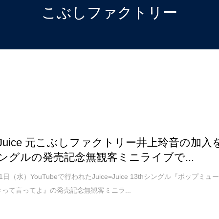
こぶしファクトリー
ce=Juice 元こぶしファクトリー井上玲音の加入
hシングルの発売記念無観客ミニライブで...
月1日（水）YouTubeで行われたJuice=Juice 13thシングル『ポップミュ
きって言ってよ』の発売記念無観客ミニラ...