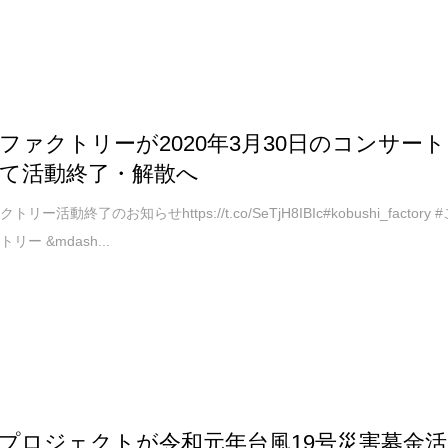
ファクトリーが2020年3月30日のコンサート
て活動終了・解散へ
リー活動終了のお知らせhttps://t.co/SeTjH8IBIc#kobushi_factory 
リー &mdash...
プロジェクトが令和元年台風19号災害募金活