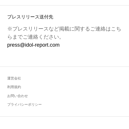
プレスリリース送付先
※プレスリリースなど掲載に関するご連絡はこち
らまでご連絡ください。
press@idol-report.com
運営会社
利用規約
お問い合わせ
プライバシーポリシー