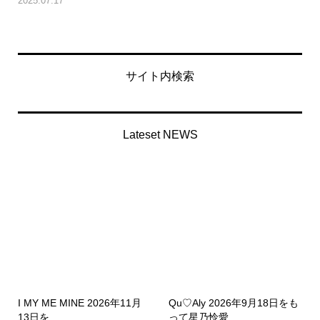
2025.07.17
サイト内検索
Lateset NEWS
I MY ME MINE 2026年11月
Qu♡Aly 2026年9月18日をも
13日を...
って星乃怜愛...