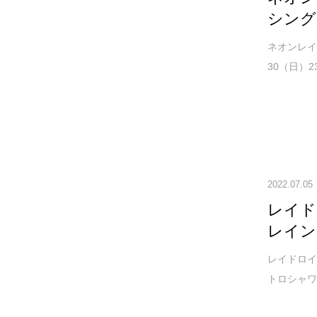
レイドロイ
ドロイド 
プ
※
ご