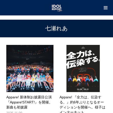
TOP
七瀬れあ
七瀬れあ
Appare! 新体制お披露目公演
Appare! 『全力は、伝染す
『Appare!START!』を開催。
る。』約6年ぶりとなるオー
新曲も初披露
ディションを開催へ。様子は
インターネット...