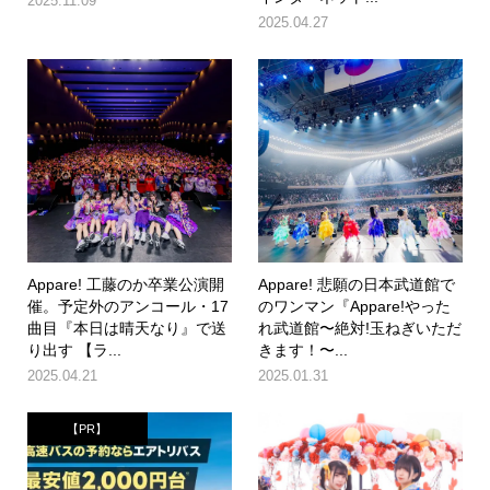
2025.11.09
2025.04.27
Appare! 工藤のか卒業公演開
Appare! 悲願の日本武道館で
催。予定外のアンコール・17
のワンマン『Appare!やった
曲目『本日は晴天なり』で送
れ武道館〜絶対!玉ねぎいただ
り出す 【ラ...
きます！〜...
2025.04.21
2025.01.31
【PR】