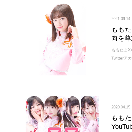
2021.09.14
ももた
向を尊
ももたまX
Twitte
2020.04.15
ももた
You