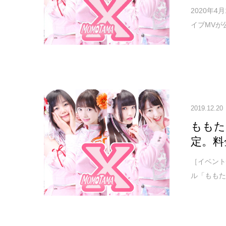
2020年
イブMVが公
2019.12.20
ももた
定。料
［イベント
ル「ももた