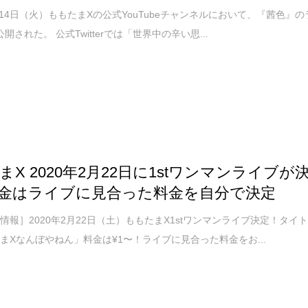
4月14日（火）ももたまXの公式YouTubeチャンネルにおいて、『茜色』の
開された。 公式Twitterでは「世界中の辛い思...
まX 2020年2月22日に1stワンマンライブが
金はライブに見合った料金を自分で決定
情報］2020年2月22日（土）ももたまX1stワンマンライブ決定！タイ
まXなんぼやねん」料金は¥1〜！ライブに見合った料金をお...