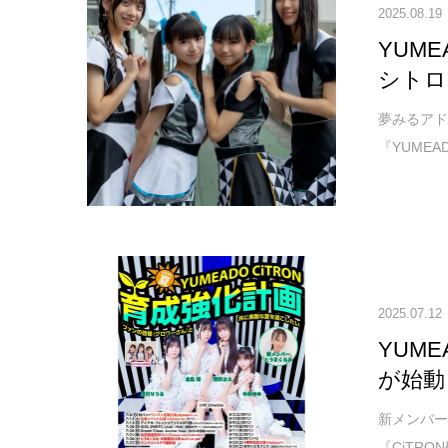
2025.08.19
YUM
シトロ
夢みるア
『YUMEA
2025.07.12
YUM
が始動
新メンバー
『CiTRO