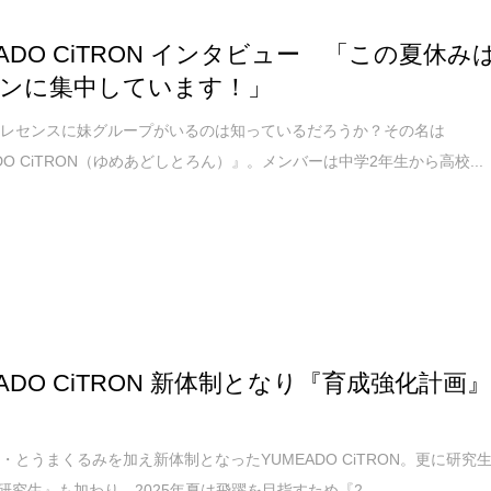
EADO CiTRON インタビュー 「この夏休み
ンに集中しています！」
ドレセンスに妹グループがいるのは知っているだろうか？その名は
DO CiTRON（ゆめあどしとろん）』。メンバーは中学2年生から高校...
EADO CiTRON 新体制となり『育成強化計画
・とうまくるみを加え新体制となったYUMEADO CiTRON。更に研究
N研究生』も加わり、2025年夏は飛躍を目指すため『2...