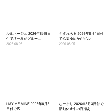
ルルネージュ 2026年8月5日
えすれある 2026年8月4日付
付で渚一夏がグルー...
で乙葉ゆめかがグル...
2026.08.06
2026.08.05
I MY ME MINE 2026年8月5
むーぷり 2026年8月3日付で
日付で広...
活動休止中の百瀬あ...