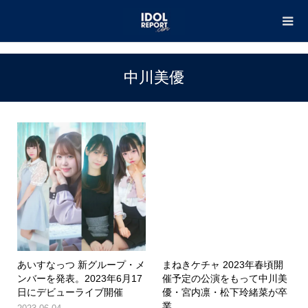
TOP
中川美優
中川美優
あいすなっつ 新グループ・メ
まねきケチャ 2023年春頃開
ンバーを発表。2023年6月17
催予定の公演をもって中川美
日にデビューライブ開催
優・宮内凛・松下玲緒菜が卒
業