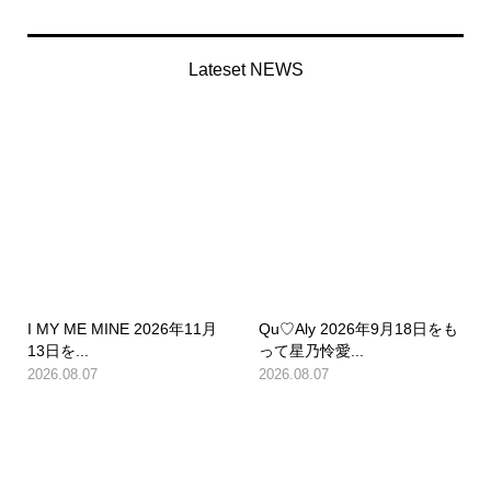
Lateset NEWS
I MY ME MINE 2026年11月
Qu♡Aly 2026年9月18日をも
13日を...
って星乃怜愛...
2026.08.07
2026.08.07