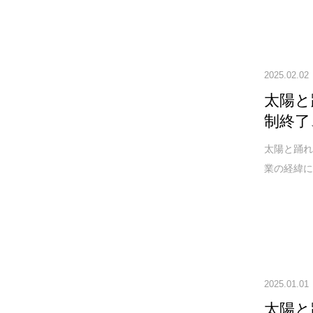
2024.03.28
太陽と
イブを
太陽と踊れ
『凪楽ひよ
【PR】
育毛の
ス】