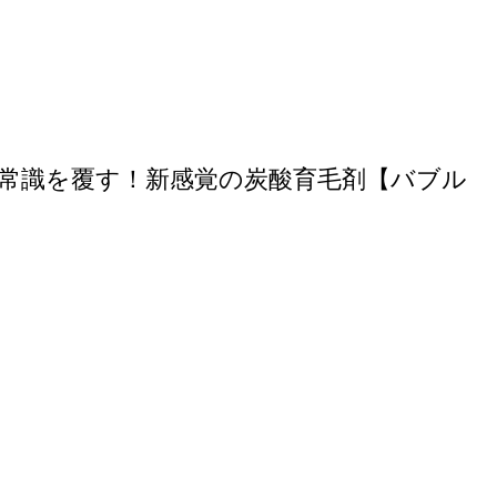
ess@idol-report.com
is site is protected by
CAPTCHA and the Google
ivacy Policy
and
rms of Service
apply.
Copyright ©
2026
IDOL REPORT.com. All Rights Reserved.