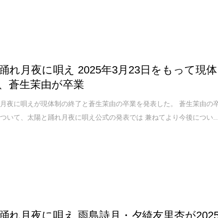
踊れ月夜に唄え 2024年4月29日に行う卒業ラ
もって凪楽ひよりが卒業
月夜に唄えが2024年4月29日（月・祝）に表参道GROUNDで開催する
り卒業ライブ』をもって、凪楽ひよりのグループ卒業を公式Xア...
常識を覆す！新感覚の炭酸育毛剤【バブル