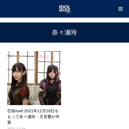
TOP
奈々瀬玲
奈々瀬玲
芯辣melt 2021年12月18日を
もって奈々瀬玲・天音響が卒
業