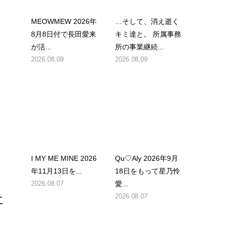
2026.08.06
2026.08.05
ル
I MY ME MINE 2026
むーぷり 2026年8月
年8月5日付で広...
3日付で活動休止中の
2026.08.05
百瀬あ...
2026.08.04