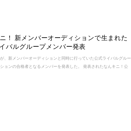
ん！真骨頂 2025年1月11日をもって現体制終
日に現体制ラストライブ開催
真骨頂が2025年1月11日（土）をもって現体制での活動を終了すると
にSHINJUKU WALLYで『にっぽん! 真骨頂現体制...