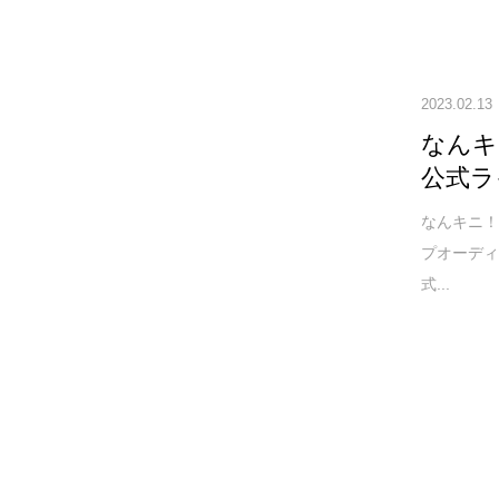
2024.11.28
にっぽ
了。同
にっぽん！
表した。同日