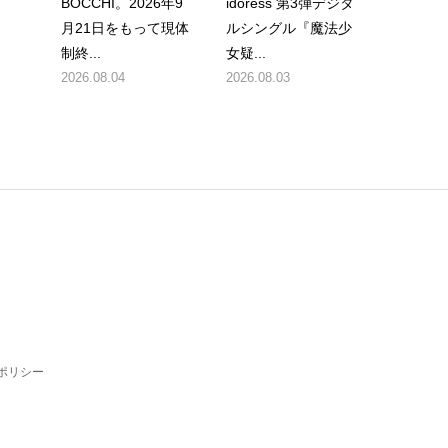
I MY ME MINE 2026
むーぷり 2026年8月
年8月5日付で広...
3日付で活動休止中の
2026.08.05
百瀬あ...
2026.08.04
BOCCHI。2026年9
idoress 第3弾デジタ
月21日をもって現体
ルシングル『魔法少