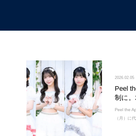
TOP
岩下美友
2026.02.05
Peel
制に。
Peel t
（月）に代