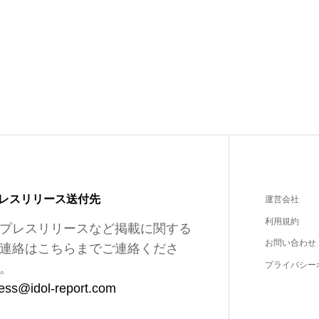
レスリリース送付先
運営会社
利用規約
プレスリリースなど掲載に関する
お問い合わせ
連絡はこちらまでご連絡くださ
プライバシー
。
ess@idol-report.com