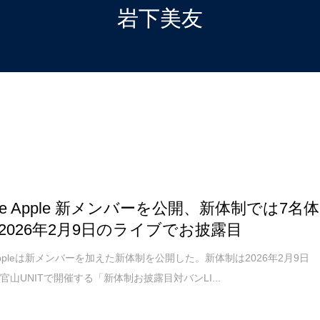
岩下美友
 the Apple 新メンバーを公開、新体制では7名体
2026年2月9日のライブでお披露目
he Appleは新メンバーを加えた新体制を公開した。新体制は2026年2月9日
官山UNITで開催する「新体制お披露目対バンLI...