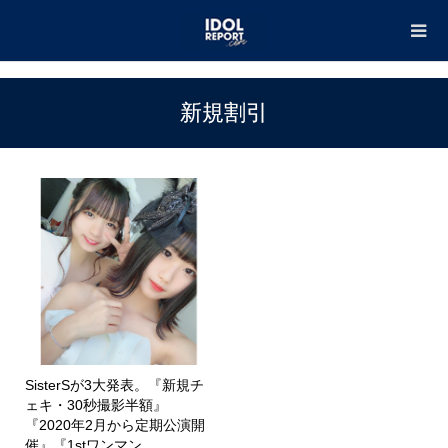
TOP
新規割引
新規割引
SisterSが3大発表。『新規チ
ェキ・30秒撮影半額』
『2020年2月から定期公演開
催』『1stワンマン...