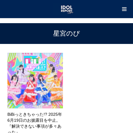
TOP
星宮のぴ
星宮のぴ
BiBiっときちゃった!? 2025年
6月19日のお披露目を中止。
『解決できない事項が多々あ
った』