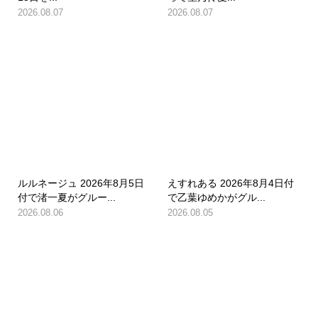
2026.08.07
2026.08.07
ルルネージュ 2026年8月5日
えすれある 2026年8月4日付
付で渚一夏がグルー...
で乙葉ゆめかがグル...
2026.08.06
2026.08.05