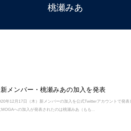
桃瀬みあ
A 新メンバー・桃瀬みあの加入を発表
020年12月17日（木）新メンバーの加入を公式Twitterアカウントで発表
にMOGAへの加入が発表されたのは桃瀬みあ（もも...