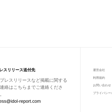
レスリリース送付先
運営会社
利用規約
プレスリリースなど掲載に関する
お問い合わせ
連絡はこちらまでご連絡くださ
プライバシー
。
ess@idol-report.com