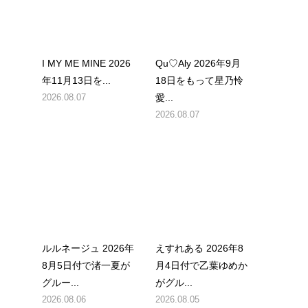
I MY ME MINE 2026
Qu♡Aly 2026年9月
年11月13日を...
18日をもって星乃怜
2026.08.07
愛...
2026.08.07
ルルネージュ 2026年
えすれある 2026年8
8月5日付で渚一夏が
月4日付で乙葉ゆめか
グルー...
がグル...
2026.08.06
2026.08.05