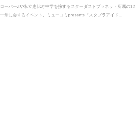
ローバーZや私立恵比寿中学を擁するスターダストプラネット所属の12
一堂に会するイベント、ミューコミpresents『スタプラアイド...