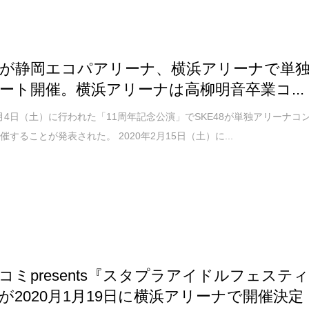
48が静岡エコパアリーナ、横浜アリーナで単
ート開催。横浜アリーナは高柳明音卒業コ...
10月4日（土）に行われた「11周年記念公演」でSKE48が単独アリーナコ
催することが発表された。 2020年2月15日（土）に...
コミpresents『スタプラアイドルフェステ
が2020月1月19日に横浜アリーナで開催決定