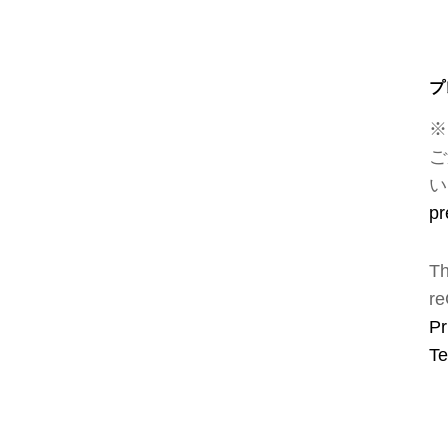
プ
※
ご
い
pr
Th
re
Pr
Te