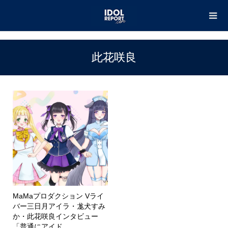
TOP
此花咲良
此花咲良
MaMaプロダクション Vライ
バー三日月アイラ・尨犬すみ
か・此花咲良インタビュー
「普通にアイド...