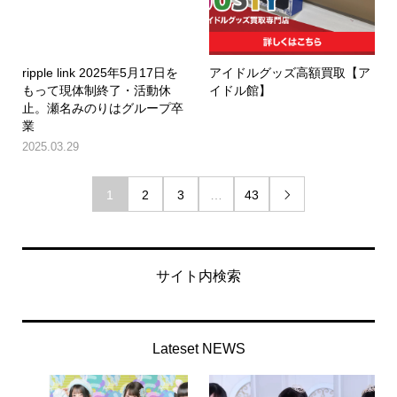
ripple link 2025年5月17日を
アイドルグッズ高額買取【ア
もって現体制終了・活動休
イドル館】
止。瀬名みのりはグループ卒
業
2025.03.29
1
2
3
…
43

サイト内検索
Lateset NEWS