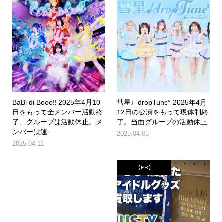
BaBi di Booo!! 2025年4月10
彗星♩dropTune° 2025年4月
日をもって全メンバー活動終
12日の公演をもって現体制終
了、グループは活動休止。メ
了。当面グループの活動休止
ンバーは運...
2025.04.05
2025.04.11
【PR】