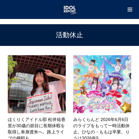
TOP
活動休止
活動休止
ほくりくアイドル部 松井祐香
みらくらんど 2026年6月6日
里が30歳の節目に長期休暇を
のライブをもって一時活動休
取得し単身渡米へ。路上ライ
止。ひなの・ももは卒業、り
ブの挑戦も
うは2026年5...