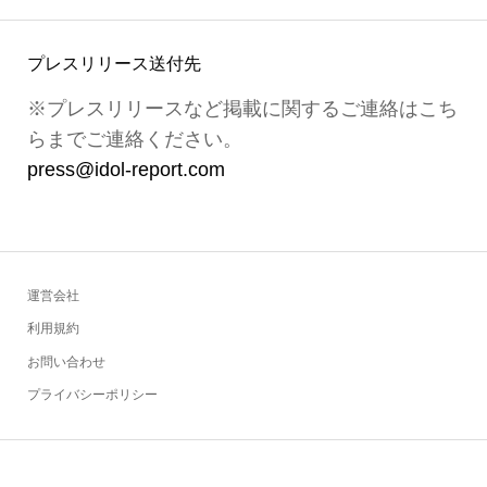
プレスリリース送付先
※プレスリリースなど掲載に関するご連絡はこち
らまでご連絡ください。
press@idol-report.com
運営会社
利用規約
お問い合わせ
プライバシーポリシー