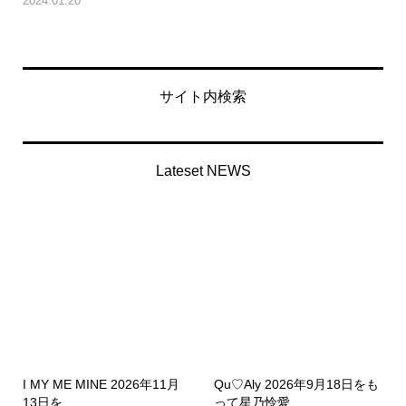
2024.01.20
サイト内検索
Lateset NEWS
I MY ME MINE 2026年11月
Qu♡Aly 2026年9月18日をも
13日を...
って星乃怜愛...