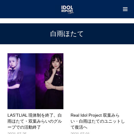
TOP
白雨ほたて
白雨ほたて
LAS’TLIAL 現体制を終了。白
Real Idol Project 双葉みら
雨ほたて・双葉みらいのグル
い・白雨ほたてのユニットし
ープでの活動終了
て復活へ