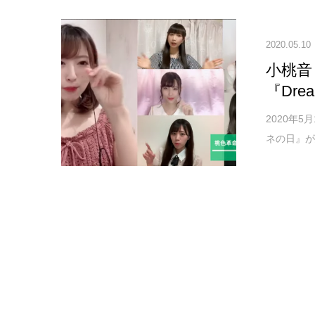
2020.05.10
小桃音
『Dre
2020年
ネの日』が