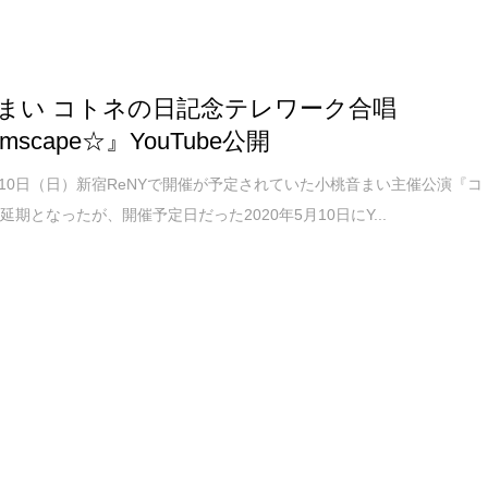
まい コトネの日記念テレワーク合唱
amscape☆』YouTube公開
5月10日（日）新宿ReNYで開催が予定されていた小桃音まい主催公演『コ
延期となったが、開催予定日だった2020年5月10日にY...