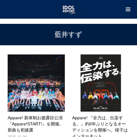
TOP
藍井すず
藍井すず
Appare! 新体制お披露目公演
Appare! 『全力は、伝染す
『Appare!START!』を開催。
る。』約6年ぶりとなるオー
新曲も初披露
ディションを開催へ。様子は
インターネット...