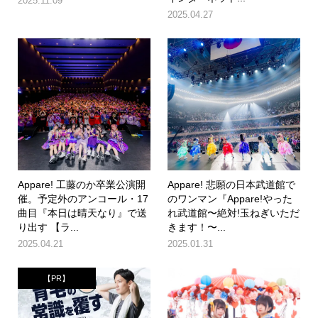
2025.11.09
2025.04.27
Appare! 工藤のか卒業公演開
Appare! 悲願の日本武道館で
催。予定外のアンコール・17
のワンマン『Appare!やった
曲目『本日は晴天なり』で送
れ武道館〜絶対!玉ねぎいただ
り出す 【ラ...
きます！〜...
2025.04.21
2025.01.31
【PR】