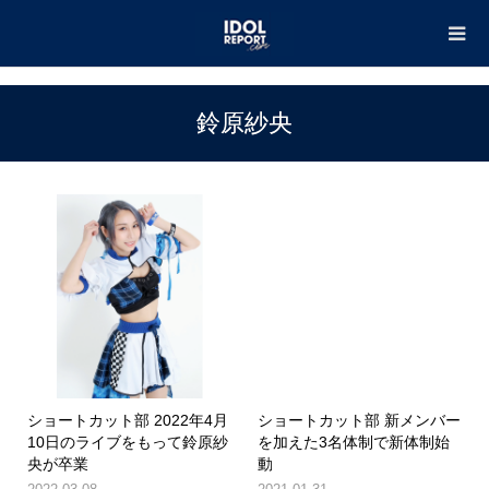
TOP
鈴原紗央
鈴原紗央
ショートカット部 2022年4月
ショートカット部 新メンバー
10日のライブをもって鈴原紗
を加えた3名体制で新体制始
央が卒業
動