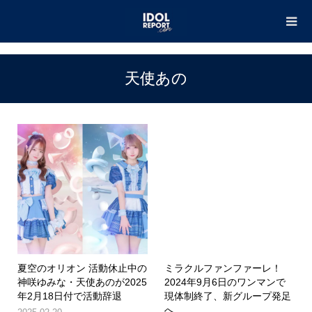
TOP
天使あの
天使あの
夏空のオリオン 活動休止中の
ミラクルファンファーレ！
神咲ゆみな・天使あのが2025
2024年9月6日のワンマンで
年2月18日付で活動辞退
現体制終了、新グループ発足
へ