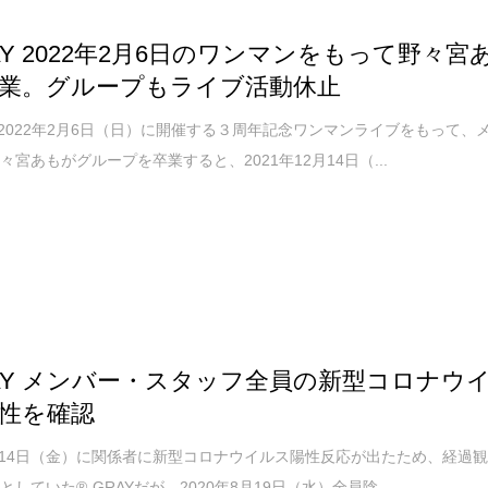
RAY 2022年2月6日のワンマンをもって野々宮
業。グループもライブ活動休止
Yが2022年2月6日（日）に開催する３周年記念ワンマンライブをもって、
々宮あもがグループを卒業すると、2021年12月14日（...
RAY メンバー・スタッフ全員の新型コロナウ
性を確認
8月14日（金）に関係者に新型コロナウイルス陽性反応が出たため、経過
していた®-GRAYだが、2020年8月19日（水）全員陰...