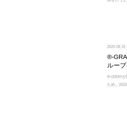
2020.08.15
®-G
ループ
®-GRA
ため、20