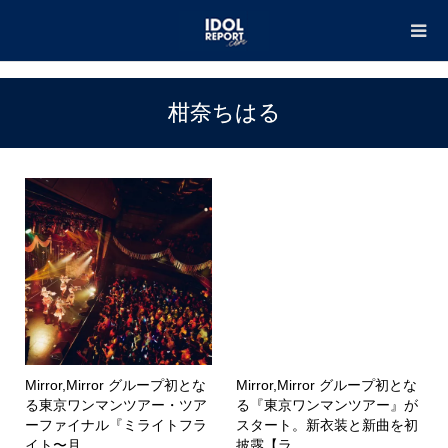
TOP
柑奈ちはる
柑奈ちはる
Mirror,Mirror グループ初とな
Mirror,Mirror グループ初とな
る東京ワンマンツアー・ツア
る『東京ワンマンツアー』が
ーファイナル『ミライトフラ
スタート。新衣装と新曲を初
イト〜月...
披露【ラ...