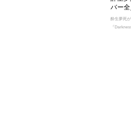
バー全
酔生夢死が
『Darkne