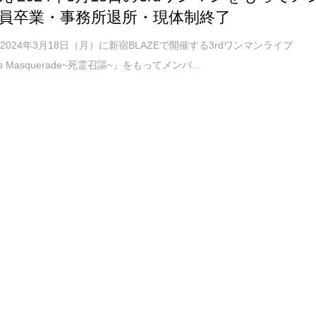
員卒業・事務所退所・現体制終了
2024年3月18日（月）に新宿BLAZEで開催する3rdワンマンライブ
ss Masquerade~死霊召謳~』をもってメンバ...