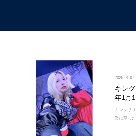
TOP
神崎零
2025.01.07
キング
年1月
キングサリ
業に至った