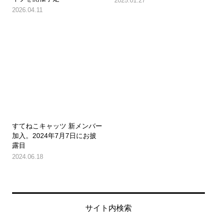
2025.01.27
2026.04.11
すてねこキャッツ 新メンバー
加入。2024年7月7日にお披
露目
2024.06.18
サイト内検索