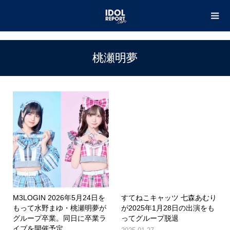
TOP
桃瀬明夢
桃瀬明夢
M3LOGIN 2026年5月24日を
すてねこキャッツ 七森あむり
もって水野まゆ・桃瀬明夢が
が2025年1月28日の出演をも
グループ卒業。同日に卒業ラ
ってグループ脱退
イブを開催予定