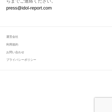
らまでご連絡ください。
press@idol-report.com
運営会社
利用規約
お問い合わせ
プライバシーポリシー