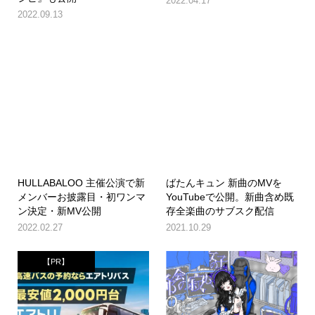
2022.04.17
2022.09.13
HULLABALOO 主催公演で新
ばたんキュン 新曲のMVを
メンバーお披露目・初ワンマ
YouTubeで公開。新曲含め既
ン決定・新MV公開
存全楽曲のサブスク配信
2022.02.27
2021.10.29
【PR】