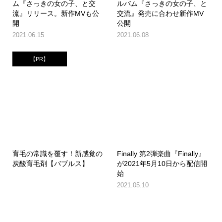
ム『さっきの女の子、と交
ルバム『さっきの女の子、と
流』リリース。新作MVも公
交流』発売に合わせ新作MV
開
公開
2021.06.15
2021.06.08
【PR】
育毛の常識を覆す！新感覚の
Finally 第2弾楽曲『Finally』
炭酸育毛剤【バブルス】
が2021年5月10日から配信開
始
2021.05.10