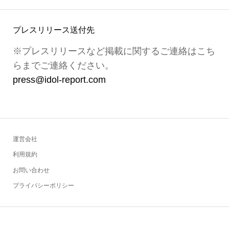
プレスリリース送付先
※プレスリリースなど掲載に関するご連絡はこち
らまでご連絡ください。
press@idol-report.com
運営会社
利用規約
お問い合わせ
プライバシーポリシー