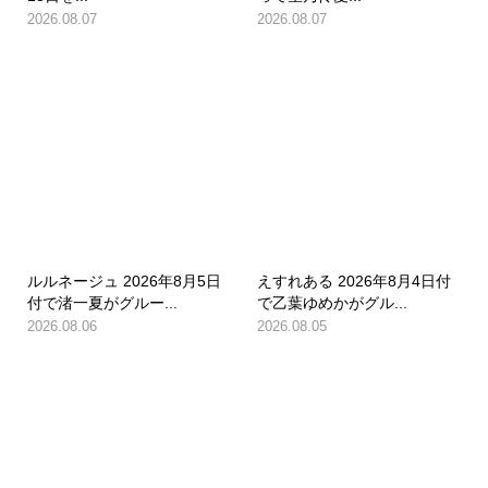
2026.08.07
2026.08.07
ルルネージュ 2026年8月5日
えすれある 2026年8月4日付
付で渚一夏がグルー...
で乙葉ゆめかがグル...
2026.08.06
2026.08.05