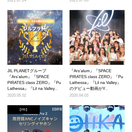
2021.07.24
2021.07.05
JIL PLANETグループ
『Ars’alum』『SPACE
『Ars’alum』『SPACE
PIRATES class ZERO』『Pu
PIRATES class ZERO』『Pu
Lathessa』『Lil na Valley』
Lathessa』『Lil na Valley...
のデビュー動画がY...
2020.05.02
2020.04.03
【PR】