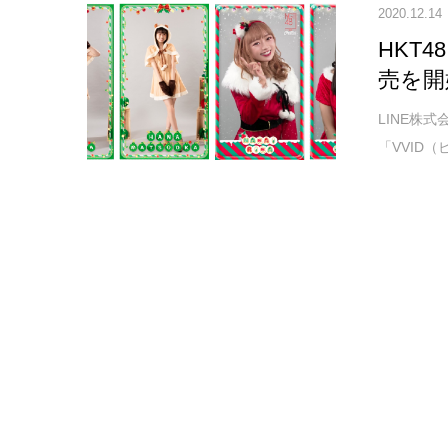
2020.12.14
HKT
売を開
LINE株
「VVID（