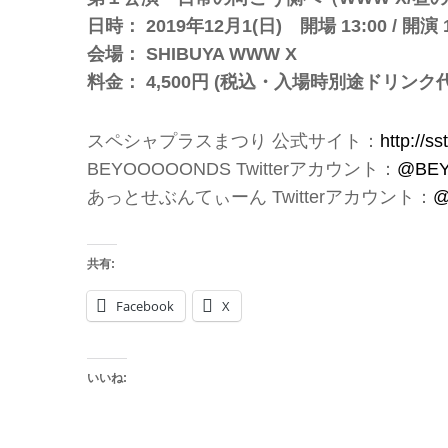
BEYOOOOONDS
,
あっとせぶんてぃーん
,
イベント
BEYOOOOONDS
,
あっとせぶんてぃーん
,
スペシャプラス
SKE48高柳明音と行く台湾ツアーが中止が
発表される。