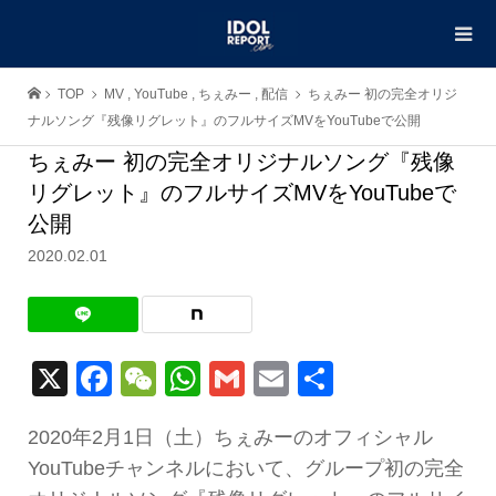
TOP
MV
,
YouTube
,
ちぇみー
,
配信
ちぇみー 初の完全オリジ
ナルソング『残像リグレット』のフルサイズMVをYouTubeで公開
ちぇみー 初の完全オリジナルソング『残像
リグレット』のフルサイズMVをYouTubeで
公開
2020.02.01
X
Facebook
WeChat
WhatsApp
Gmail
Email
共
有
2020年2月1日（土）ちぇみーのオフィシャル
YouTubeチャンネルにおいて、グループ初の完全