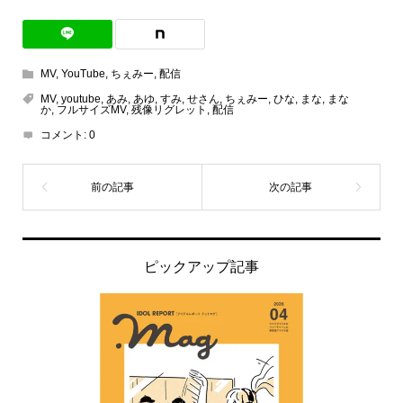
MV
,
YouTube
,
ちぇみー
,
配信
MV
,
youtube
,
あみ
,
あゆ
,
すみ
,
せさん
,
ちぇみー
,
ひな
,
まな
,
まな
か
,
フルサイズMV
,
残像リグレット
,
配信
コメント:
0
ピックアップ記事