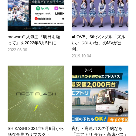
mawaru° 人気曲『明日を願
=LOVE、6thシングル「ズル
って』を2022年3月5日に...
いよ ズルいね」のMVが公
開...
2022.03.06
2019.10.04
【PR】
SHIKASHI 2021年6月6日から
夜行・高速バスの予約なら
既存全曲のサブスク・...
「エアトリ 夜行・高速バス」