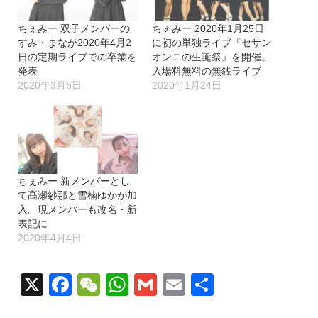
ちぇみー 双子メンバーの
ちぇみー 2020年1月25日
すみ・まなが2020年4月2
に初の単独ライブ『セサン
日の定期ライブでの卒業を
オンニの生誕祭』を開催。
発表
入場料無料の無銭ライブ
2020年3月6日
2020年1月24日
ちぇみー 新メンバーとし
て髙瀬紗那と雪楠ゆかが加
入。現メンバーも改名・新
表記に
2020年4月4日
X
Facebook
WeChat
WhatsApp
Gmail
Email
共
有