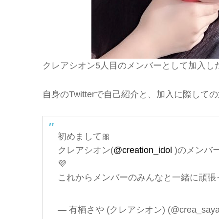
クレアシオン5人目のメンバーとして加入し
自身のTwitterで自己紹介と、加入に際し
初めまして🎀
クレアシオン(
@creation_idol
)のメンバ
💜
これからメンバーのみんなと一緒に頑張っ
— 有栖さや (クレアシオン) (@crea_say