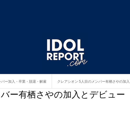
ンバー加入・卒業・脱退・解雇
クレアシオン 5人目のメンバー有栖さやの加
ンバー有栖さやの加入とデビュー