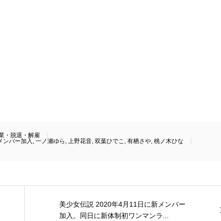
業・脱退・解雇
メンバー加入
,
一ノ瀬ゆら
,
上野花音
,
双葉ひでこ
,
有栖さや
,
桃ノ木ひな
美少女伝説 2020年4月11日に新メンバー
加入。同日に新体制初ワンマンラ...