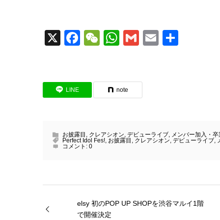
X
Facebook
WeChat
WhatsApp
Gmail
Email
共
有
LINE
note
お披露目
,
クレアシオン
,
デビューライブ
,
メンバー加入・卒
Perfect Idol Fes!
,
お披露目
,
クレアシオン
,
デビューライブ
,
コメント:
0
elsy 初のPOP UP SHOPを渋谷マルイ1階
で開催決定