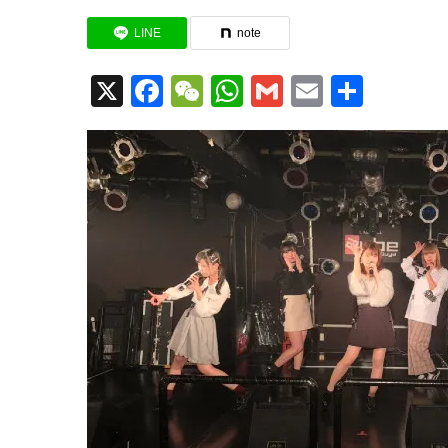
LINE
note
X
Facebook
WeChat
WhatsApp
Gmail
Email
共
有