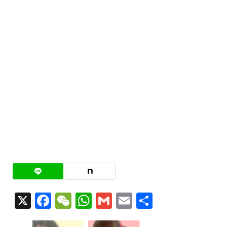
X
Facebook
WeChat
WhatsApp
Gmail
Email
共
有