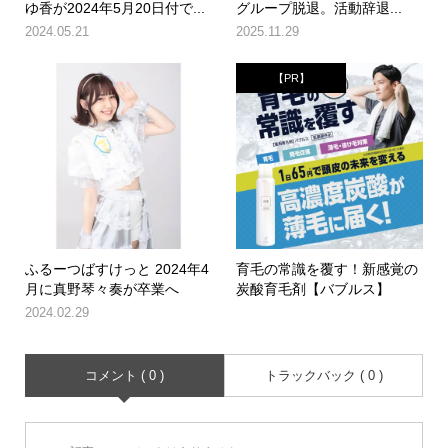
ゆ香が2024年5月20日付で...
グループ脱退。活動辞退...
2024.05.21
2025.11.29
【PR】
ふるーつばすけっと 2024年4
育毛の常識を覆す！新感覚の
月に真野琴々奏が卒業へ
炭酸育毛剤【バブルス】
2024.02.29
コメント ( 0 )
トラックバック ( 0 )