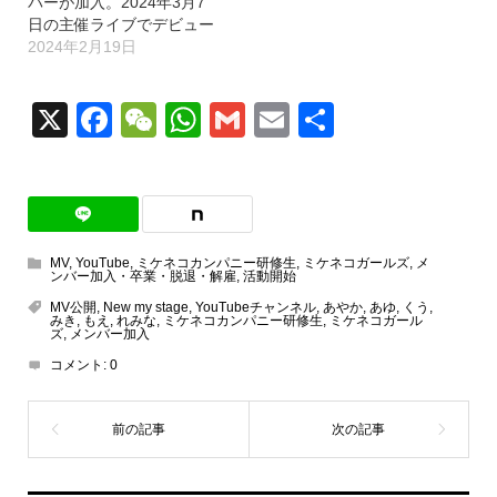
バーが加入。2024年3月7
日の主催ライブでデビュー
2024年2月19日
X
Facebook
WeChat
WhatsApp
Gmail
Email
共
有
MV
,
YouTube
,
ミケネコカンパニー研修生
,
ミケネコガールズ
,
メ
ンバー加入・卒業・脱退・解雇
,
活動開始
MV公開
,
New my stage
,
YouTubeチャンネル
,
あやか
,
あゆ
,
くう
,
みき
,
もえ
,
れみな
,
ミケネコカンパニー研修生
,
ミケネコガール
ズ
,
メンバー加入
コメント:
0