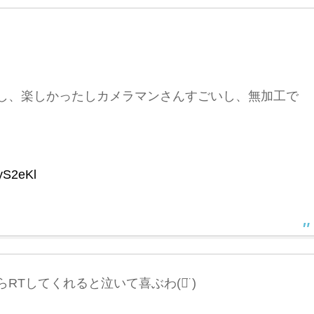
し、楽しかったしカメラマンさんすごいし、無加工で
ByS2eKl
Tしてくれると泣いて喜ぶわ(ᯅ̈ )