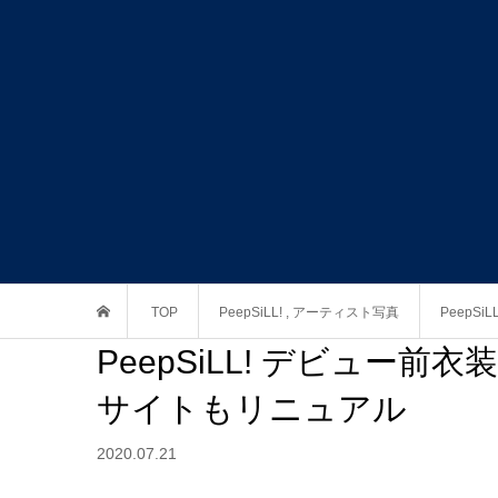
TOP
PeepSiLL!
,
アーティスト写真
PeepS
PeepSiLL! デビュー
サイトもリニュアル
2020.07.21