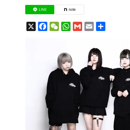
LINE
note
X
Facebook
WeChat
WhatsApp
Gmail
Email
共
有