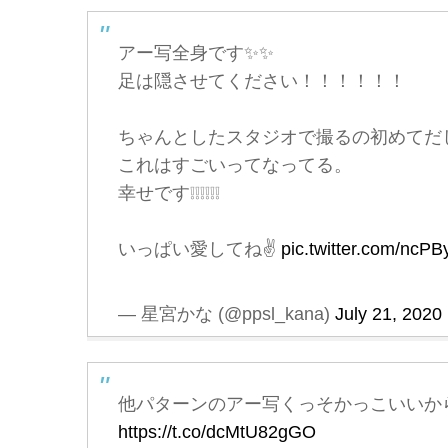
アー写全身です✨✨
足は隠させてください！！！！！！
ちゃんとしたスタジオで撮るの初めてだ
これはすごいってなってる。
幸せです❕❕❕❕❕❕
いっぱい愛してね✌️
pic.twitter.com/ncP
— 星宮かな (@ppsl_kana)
July 21, 2020
他パターンのアー写くっそかっこいいからR
https://t.co/dcMtU82gGO