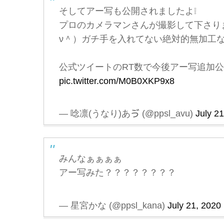
そしてアー写も公開されましたよ❕
プロのカメラマンさんが撮影して下さり
ν＾）ガチ手を入れてない絶対的無加工な
公式ツイートのRT数で今後アー写追加公
pic.twitter.com/M0B0XKP9x8
— 唸凛(うなり)あゔ (@ppsl_avu)
July 2
みんなぁぁぁぁ
アー写みた？？？？？？？？
— 星宮かな (@ppsl_kana)
July 21, 2020