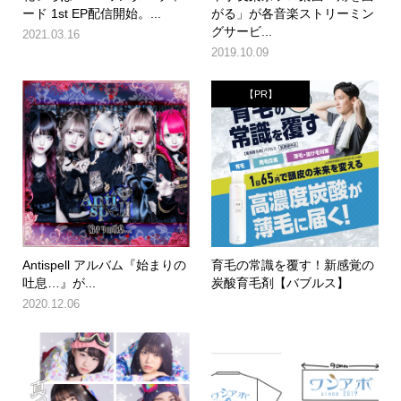
ード 1st EP配信開始。...
がる」が各音楽ストリーミン
グサービ...
2021.03.16
2019.10.09
【PR】
Antispell アルバム『始まりの
育毛の常識を覆す！新感覚の
吐息…』が...
炭酸育毛剤【バブルス】
2020.12.06