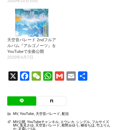
2020年10月10日
天空音パレード 2ndフルア
ルバム『アルゴノーツ』を
YouTubeで全曲公開
2020年4月7日
X
Facebook
WeChat
WhatsApp
Gmail
Email
共
有
MV
,
YouTube
,
天空音パレード
,
配信
MV公開
,
YouTubeチャンネル
,
エウレカ
,
シングル
,
フルサイズ
MV
,
兎見さゆ
,
天空音パレード
,
柑野みゆう
,
柳谷ちほ
,
竹上りん
か
,
足森いづみ