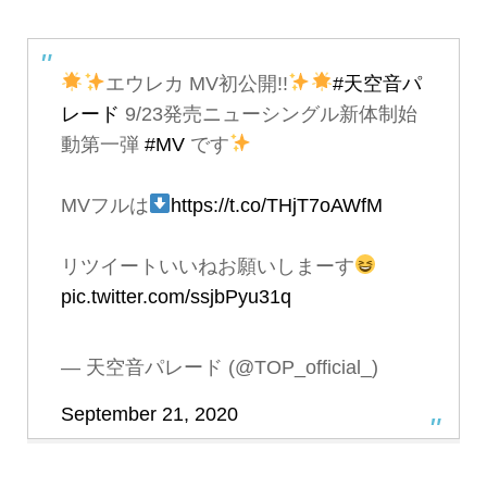
エウレカ MV初公開!!
#天空音パ
レード
9/23発売ニューシングル新体制始
動第一弾
#MV
です
MVフルは
https://t.co/THjT7oAWfM
リツイートいいねお願いしまーす
pic.twitter.com/ssjbPyu31q
— 天空音パレード (@TOP_official_)
September 21, 2020