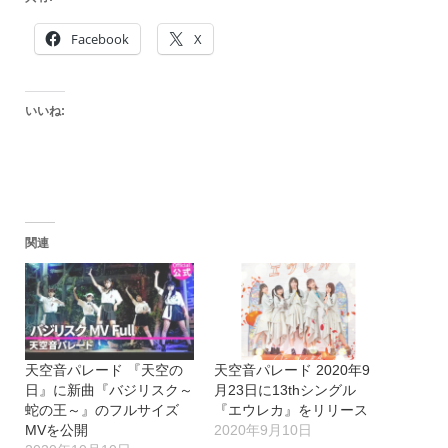
Facebook
X
いいね:
関連
天空音パレード 『天空の
天空音パレード 2020年9
日』に新曲『バジリスク～
月23日に13thシングル
蛇の王～』のフルサイズ
『エウレカ』をリリース
MVを公開
2020年9月10日