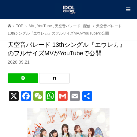
TOP
MV
,
YouTube
,
天空音パレード
,
配信
天空音パレード
13thシングル『エウレカ』のフルサイズMVがYouTubeで公開
天空音パレード 13thシングル『エウレカ』
のフルサイズMVがYouTubeで公開
2020.09.21
X
Facebook
WeChat
WhatsApp
Gmail
Email
共
有