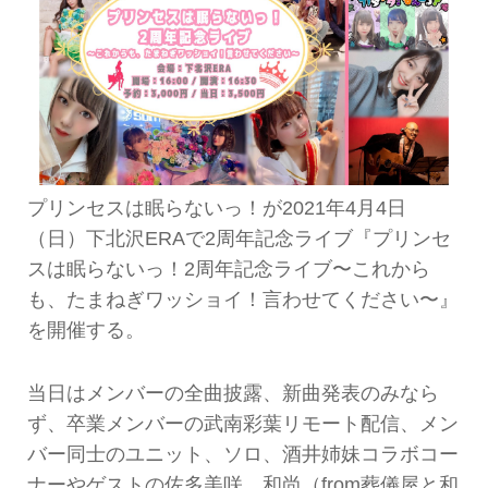
プリンセスは眠らないっ！が2021年4月4日
（日）下北沢ERAで2周年記念ライブ『プリンセ
スは眠らないっ！2周年記念ライブ〜これから
も、たまねぎワッショイ！言わせてください〜』
を開催する。
当日はメンバーの全曲披露、新曲発表のみなら
ず、卒業メンバーの武南彩葉リモート配信、メン
バー同士のユニット、ソロ、酒井姉妹コラボコー
ナーやゲストの佐多美咲、和尚（from葬儀屋と和