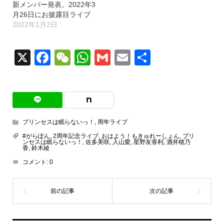
新メンバー発表。2022年3
月26日にお披露目ライブ
2022年1月2日
X
Facebook
WeChat
WhatsApp
Gmail
Email
共
有
プリンセスは眠らないっ！
,
周年ライブ
#がらぽん
,
2周年記念ライブ
,
おはよう！もきゅれーしょん
,
プリ
ンセスは眠らないっ！
,
佐多美咲
,
入山愛
,
星野友香利
,
酒井穂乃
香
,
鈴木綾
コメント:
0