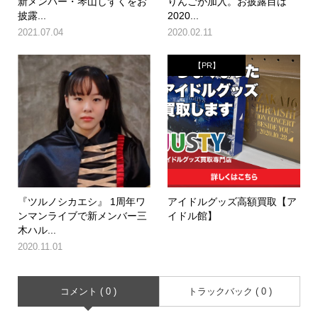
新メンバー・琴山しずくをお
りんごが加入。お披露目は
披露...
2020...
2021.07.04
2020.02.11
【PR】
『ツルノシカエシ』 1周年ワ
アイドルグッズ高額買取【ア
ンマンライブで新メンバー三
イドル館】
木ハル...
2020.11.01
コメント ( 0 )
トラックバック ( 0 )