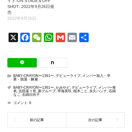
イド-ON STAGE＆OFF
SHOT- 2022年9月26日発
売
2022年9月25日
X
Facebook
WeChat
WhatsApp
Gmail
Email
共
有
BABY-CRAYON〜1361〜
,
デビューライブ
,
メンバー加入・卒
業・脱退・解雇
BABY-CRAYON〜1361〜
,
かみやど
,
デビューライブ
,
メンバー発
表
,
吉田菜々世
,
新グループ
,
早海美玖
,
桜木こと
,
永久ハンナ
,
石綿
なこ
,
石綿日向子
コメント:
0