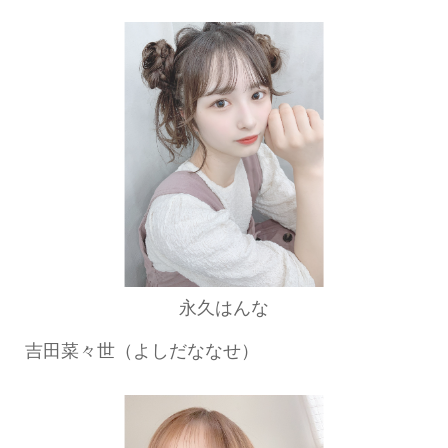
永久はんな
吉田菜々世（よしだななせ）