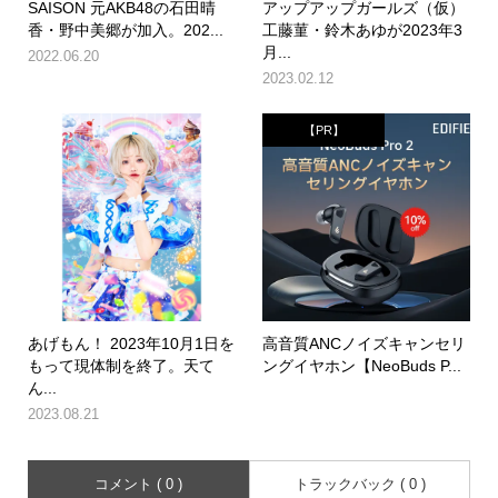
SAISON 元AKB48の石田晴
アップアップガールズ（仮）
香・野中美郷が加入。202...
工藤菫・鈴木あゆが2023年3
月...
2022.06.20
2023.02.12
【PR】
あげもん！ 2023年10月1日を
高音質ANCノイズキャンセリ
もって現体制を終了。天て
ングイヤホン【NeoBuds P...
ん...
2023.08.21
コメント ( 0 )
トラックバック ( 0 )