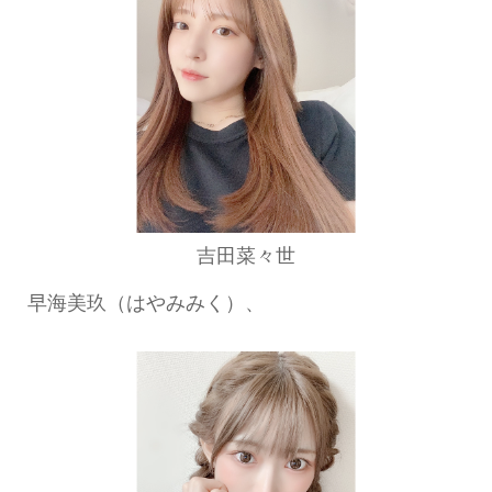
吉田菜々世
早海美玖（はやみみく）、