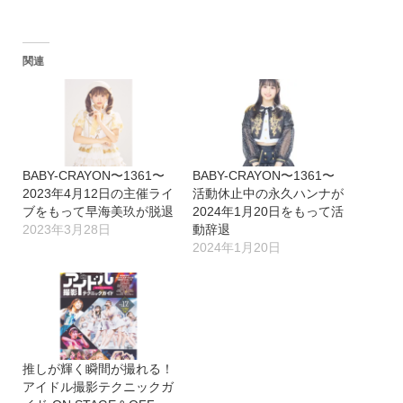
み
込
関連
み
中…
BABY-CRAYON〜1361〜
BABY-CRAYON〜1361〜
2023年4月12日の主催ライ
活動休止中の永久ハンナが
ブをもって早海美玖が脱退
2024年1月20日をもって活
2023年3月28日
動辞退
2024年1月20日
推しが輝く瞬間が撮れる！
アイドル撮影テクニックガ