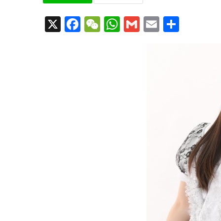
X
Facebook
WeChat
WhatsApp
Gmail
Email
共
有