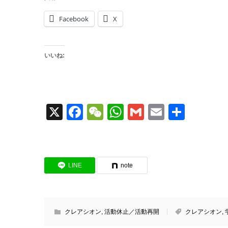
Facebook
X
いいね:
X
Facebook
WeChat
WhatsApp
Gmail
Email
共
有
LINE
note
クレアシオン
,
活動休止／活動再開
クレアシオン
,