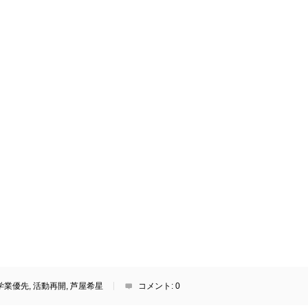
学業優先
,
活動再開
,
芦屋希星
コメント:
0