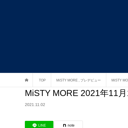
TOP
MiSTY MORE
,
プレデビュー
MiSTY 
MiSTY MORE 2021
2021.11.02
LINE
note