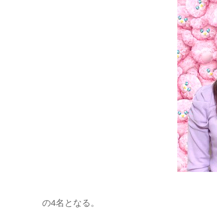
の4名となる。