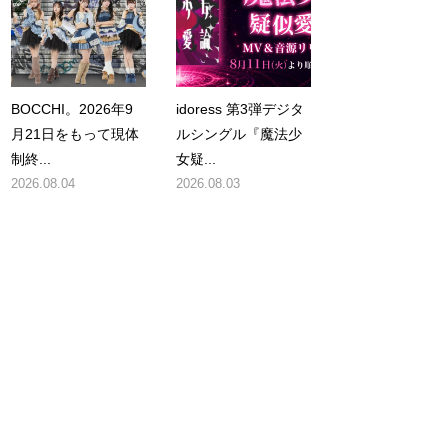
BOCCHI。2026年9
idoress 第3弾デジタ
月21日をもって現体
ルシングル『魔法少
制終...
女疑...
2026.08.04
2026.08.03