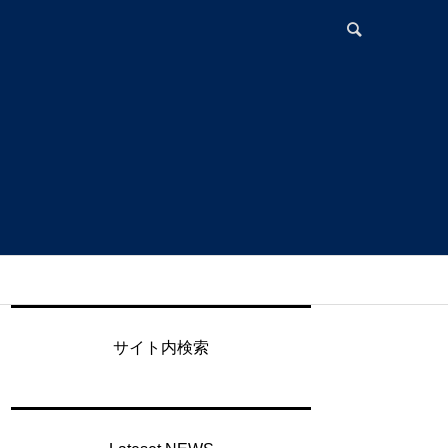
サイト内検索