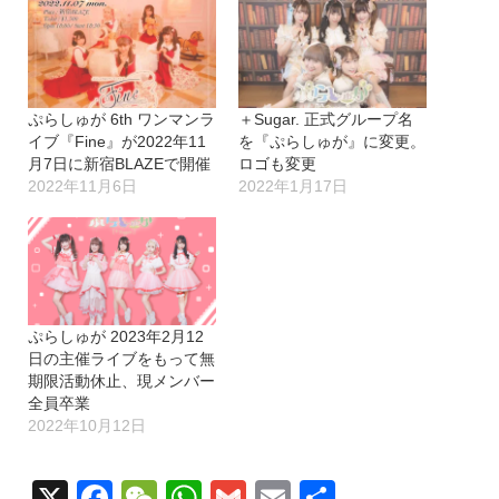
み
中…
ぷらしゅが 6th ワンマンラ
＋Sugar. 正式グループ名
イブ『Fine』が2022年11
を『ぷらしゅが』に変更。
月7日に新宿BLAZEで開催
ロゴも変更
2022年11月6日
2022年1月17日
ぷらしゅが 2023年2月12
日の主催ライブをもって無
期限活動休止、現メンバー
全員卒業
2022年10月12日
X
Facebook
WeChat
WhatsApp
Gmail
Email
共