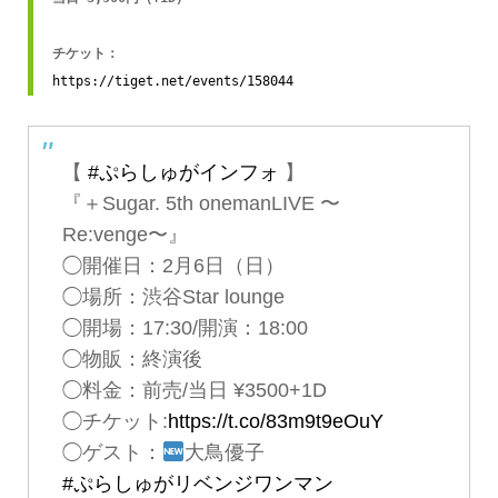
https://tiget.net/events/158044
【
#ぷらしゅがインフォ
】
『＋Sugar. 5th onemanLIVE 〜
Re:venge〜』
◯開催日：2月6日（日）
◯場所：渋谷Star lounge
◯開場：17:30/開演：18:00
◯物販：終演後
◯料金：前売/当日 ¥3500+1D
◯チケット:
https://t.co/83m9t9eOuY
◯ゲスト：
大鳥優子
#ぷらしゅがリベンジワンマン