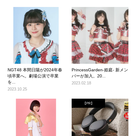
NGT48 本間日陽が2024年春
PrincessGarden-姫庭- 新メン
頃卒業へ。劇場公演で卒業
バーが加入。20...
を...
2023.02.18
2023.10.25
【PR】